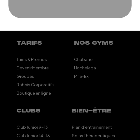
TARIFS
NOS GYMS
Tarifs & Promos
Chabanel
Devenir Membre
Hochelaga
Groupes
Mile-Ex
Rabais Corporatifs
Boutique en ligne
CLUBS
BIEN-ÊTRE
Club Junior 9-13
Plan d’entrainement
Club Junior 14-18
Soins Thérapeutiques