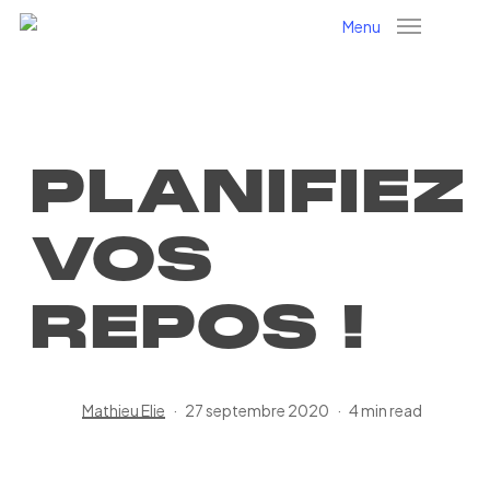
Skip
Menu
to
main
content
PLANIFIEZ
VOS
REPOS !
Mathieu Elie
27 septembre 2020
4 min read