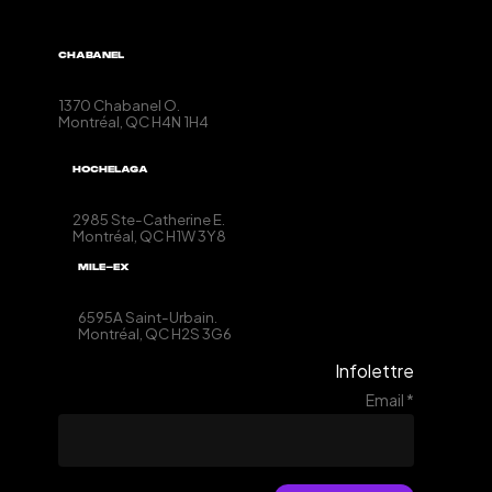
CHABANEL
1370 Chabanel O.
Montréal, QC
H4N 1H4
HOCHELAGA
2985 Ste-Catherine E.
Montréal, QC
H1W 3Y8
MILE-EX
6595A Saint-Urbain.
Montréal, QC
H2S 3G6
Infolettre
Email
*