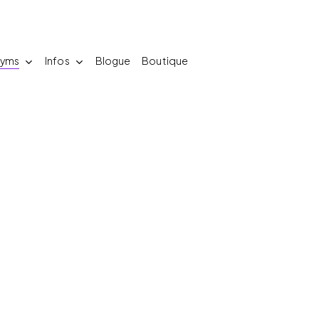
yms
Infos
Blogue
Boutique
Entrainement
Crew
Shop 2026
re
Soins Thérapeutiques
Rejoindre le
nscriptions
roupes
igne