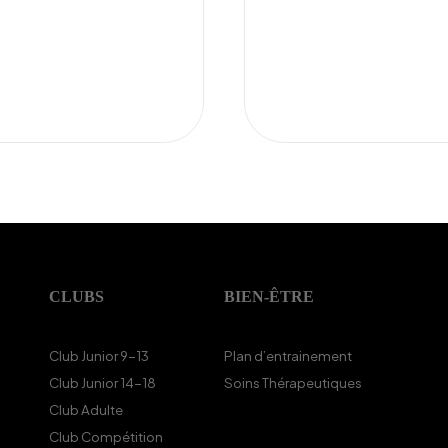
CLUBS
BIEN-ÊTRE
Club Junior 9-13
Plan d’entrainement
Club Junior 14-18
Soins Thérapeutiques
Club Adulte
Club Compétition