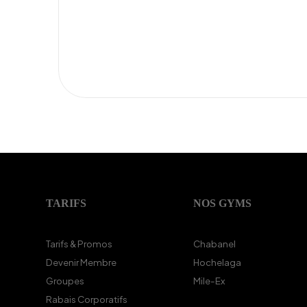
TARIFS
NOS GYMS
Tarifs & Promos
Chabanel
Devenir Membre
Hochelaga
Groupes
Mile-Ex
Rabais Corporatifs