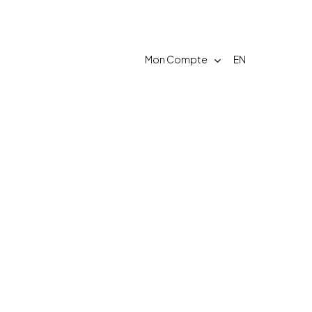
Mon Compte
EN
Contact
 crew
FAQ