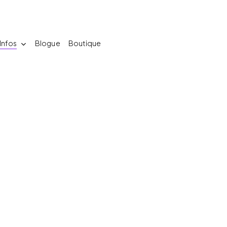
Infos
Blogue
Boutique
Entrainement
Crew
Shop 2026
re
Soins Thérapeutiques
Rejoindre le
nscriptions
roupes
igne