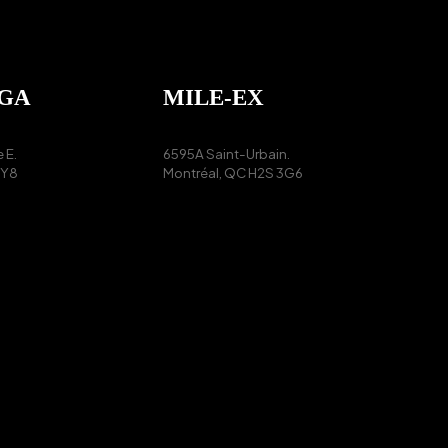
GA
MILE-EX
 E.
6595A Saint-Urbain.
3Y8
Montréal, QC
H2S 3G6