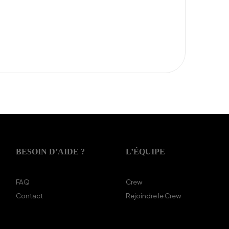
BESOIN D’AIDE ?
L’ÉQUIPE
FAQ
Crew
Contact
Rejoindre le Crew