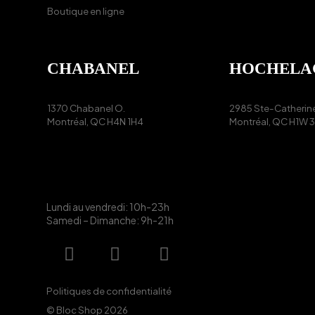
Boutique en ligne
CHABANEL
HOCHELA
1370 Chabanel O.
2985 Ste-Catherine
Montréal, QC
H4N 1H4
Montréal, QC
H1W 
Lundi au vendredi: 10h-23h
Samedi – Dimanche: 9h-21h
Politiques de confidentialité
© Bloc Shop
2026