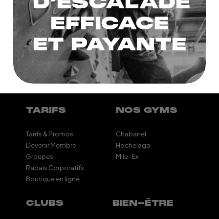
D’ESCALADE
EFFICACE
ET PAYANTE
TARIFS
NOS GYMS
Tarifs & Promos
Chabanel
Devenir Membre
Hochelaga
Groupes
Mile-Ex
Rabais Corporatifs
Boutique en ligne
CLUBS
BIEN-ÊTRE