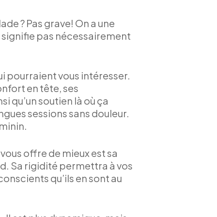
lade ? Pas grave! On a une
ne signifie pas nécessairement
ui pourraient vous intéresser.
onfort en tête, ses
si qu’un soutien là où ça
ongues sessions sans douleur.
minin.
 vous offre de mieux est sa
d. Sa rigidité permettra à vos
conscients qu’ils en sont au