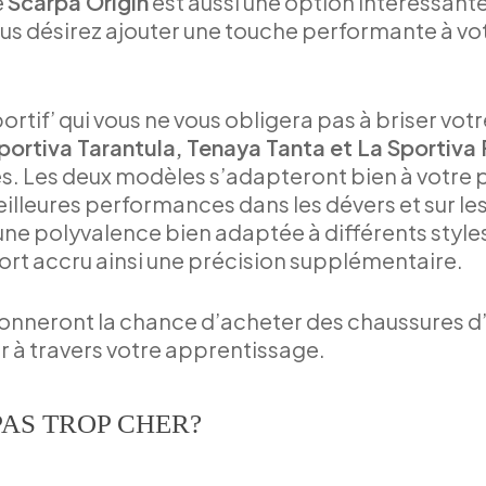
e
Scarpa Origin
est aussi une option intéressante
vous désirez ajouter une touche performante à vot
portif’ qui vous ne vous obligera pas à briser vo
portiva Tarantula, Tenaya Tanta et La Sportiva 
es. Les deux modèles s’adapteront bien à votre p
lleures performances dans les dévers et sur les 
une polyvalence bien adaptée à différents styles 
nfort accru ainsi une précision supplémentaire.
s donneront la chance d’acheter des chaussures 
r à travers votre apprentissage.
AS TROP CHER?