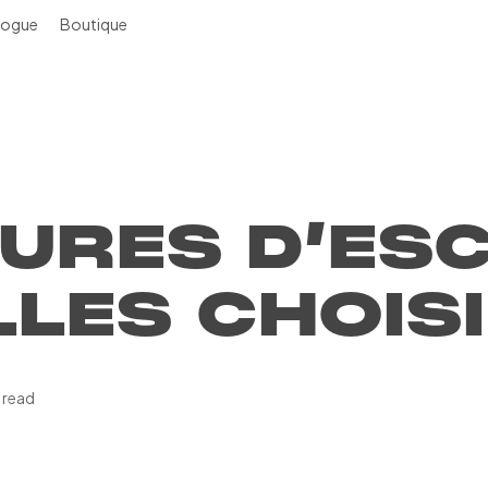
logue
Boutique
URES D’ESC
LES CHOISI
 read