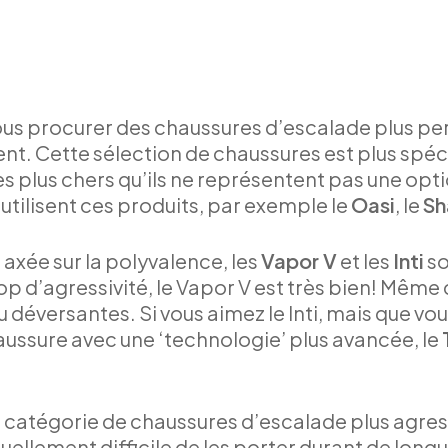
vous procurer des chaussures d’escalade plus p
. Cette sélection de chaussures est plus spécial
les plus chers qu’ils ne représentent pas une o
tilisent ces produits, par exemple le
Oasi
, le
S
 axée sur la polyvalence, les
Vapor V
et les
Inti
so
 d’agressivité, le Vapor V est très bien! Même ch
eu déversantes. Si vous aimez le Inti, mais que vo
ussure avec une ‘technologie’ plus avancée, le
ne catégorie de chaussures d’escalade plus agress
tuellement difficile de les porter durant de lon