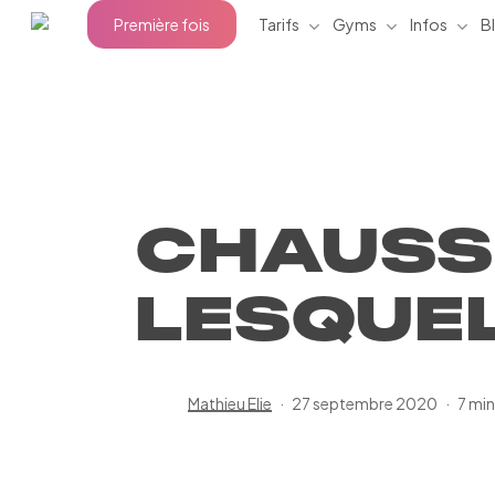
Skip
Tarifs
Gyms
Infos
Première fois
B
to
main
content
CHAUSS
LESQUEL
Mathieu Elie
27 septembre 2020
7 min