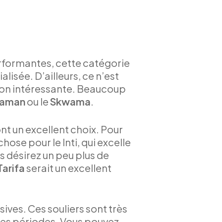
erformantes, cette catégorie
isée. D’ailleurs, ce n’est
ption intéressante. Beaucoup
haman
ou le
Skwama
.
nt un excellent choix. Pour
ose pour le Inti, qui excelle
us désirez un peu plus de
Tarifa
serait un excellent
ives. Ces souliers sont très
gues périodes. Vous pouvez