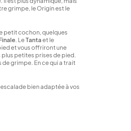
. Il est plus dynamique, mais
re grimpe, le Origin est le
tre petit cochon, quelques
Finale
. Le
Tanta
et le
ied et vous offriront une
plus petites prises de pied.
de grimpe. En ce qui a trait
d’escalade bien adaptée à vos