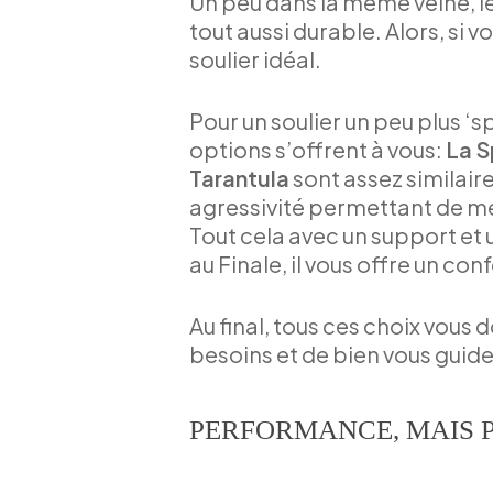
Un peu dans la même veine, l
tout aussi durable. Alors, si 
soulier idéal.
Pour un soulier un peu plus ‘s
options s’offrent à vous:
La S
Tarantula
sont assez similair
agressivité permettant de mei
Tout cela avec un support et 
au Finale, il vous offre un co
Au final, tous ces choix vou
besoins et de bien vous guide
PERFORMANCE, MAIS P