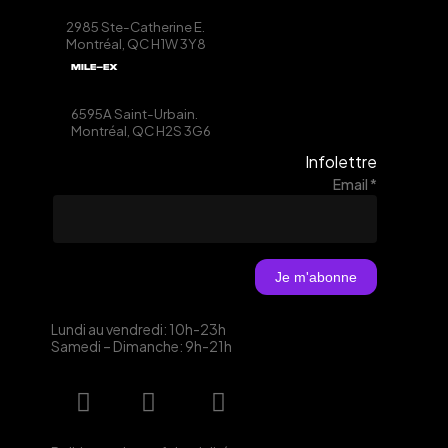
2985 Ste-Catherine E.
Montréal, QC
H1W 3Y8
MILE-EX
6595A Saint-Urbain.
Montréal, QC
H2S 3G6
Infolettre
Email
*
Lundi au vendredi: 10h-23h
Samedi – Dimanche: 9h-21h