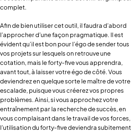
complet.
Afin de bien utiliser cet outil, il faudra d’abord
MILE-
HOCHELAGA
l’approcher d’une façon pragmatique. Il est
CHABANEL
EX
2985
1370
Ste-
6595A
évident qu’il est bon pour l’égo de sender tous
Chabanel
Catherine
St-
vos projets sur lesquels on retrouve une
O.
E.
Urbain
cotation, mais le forty-five vous apprendra,
avant tout, à laisser votre égo de côté. Vous
deviendrez en quelque sorte le maître de votre
escalade, puisque vous créerez vos propres
problèmes. Ainsi, si vous approchez votre
entraînement par la recherche de succès, en
vous complaisant dans le travail de vos forces,
l’utilisation du forty-five deviendra subitement