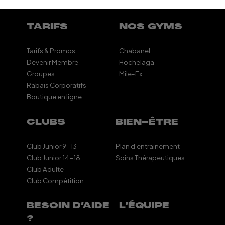
TARIFS
NOS GYMS
Tarifs & Promos
Chabanel
Devenir Membre
Hochelaga
Groupes
Mile-Ex
Rabais Corporatifs
Boutique en ligne
CLUBS
BIEN-ÊTRE
Club Junior 9-13
Plan d’entrainement
Club Junior 14-18
Soins Thérapeutiques
Club Adulte
Club Compétition
BESOIN D’AIDE
L’ÉQUIPE
?