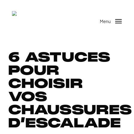
Skip
to
main
Menu
content
6 ASTUCES
POUR
CHOISIR
VOS
CHAUSSURES
D’ESCALADE